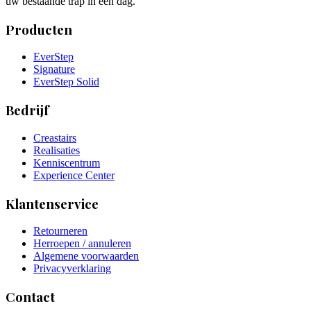
uw bestaande trap in één dag.
Producten
EverStep
Signature
EverStep Solid
Bedrijf
Creastairs
Realisaties
Kenniscentrum
Experience Center
Klantenservice
Retourneren
Herroepen / annuleren
Algemene voorwaarden
Privacyverklaring
Contact