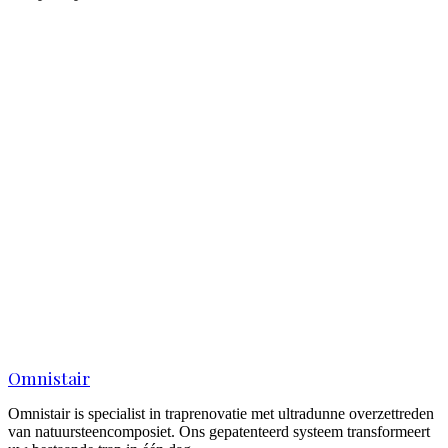
Uw configuratie
Dit wordt meegestuurd met uw aanvraag
Signature
Prijsindicatie
Vanaf € 2.250 per trap
Vanaf € 2.250 per trap
Indicatieprijs
Exclusief montage
Configuratie aanpassen
Naam
*
E-mailadres
*
Telefoonnummer
*
Opmerking
(optioneel)
Offerte aanvragen
Omnistair
Omnistair is specialist in traprenovatie met ultradunne overzettreden
van natuursteencomposiet. Ons gepatenteerd systeem transformeert