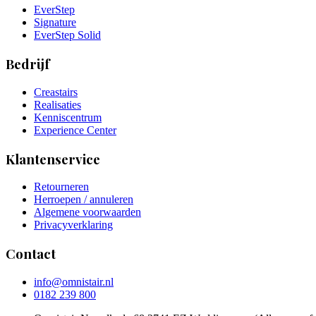
EverStep
Signature
EverStep Solid
Bedrijf
Creastairs
Realisaties
Kenniscentrum
Experience Center
Klantenservice
Retourneren
Herroepen / annuleren
Algemene voorwaarden
Privacyverklaring
Contact
info@omnistair.nl
0182 239 800