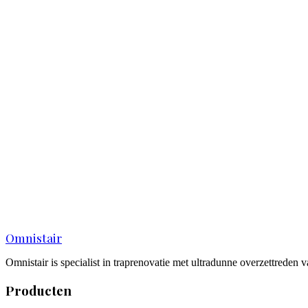
Uw configuratie
Dit wordt meegestuurd met uw aanvraag
Signature
Prijsindicatie
Vanaf € 2.550 per trap
Vanaf € 2.550 per trap
Indicatieprijs
Exclusief montage
Configuratie aanpassen
Naam
*
E-mailadres
*
Telefoonnummer
*
Opmerking
(optioneel)
Offerte aanvragen
Omnistair
Omnistair is specialist in traprenovatie met ultradunne overzettreden
Producten