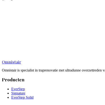
Naam
*
E-mailadres
*
Telefoonnummer
*
Ik ben een...
(optioneel)
Product interesse
(optioneel)
EverStep
EverStep Solid
Signature
Weet ik nog niet
Korte omschrijving
(optioneel)
Ik ga akkoord met de
privacyverklaring
van Omnistair
Omnistair
Omnistair is specialist in traprenovatie met ultradunne overzettreden
Producten
EverStep
Signature
EverStep Solid