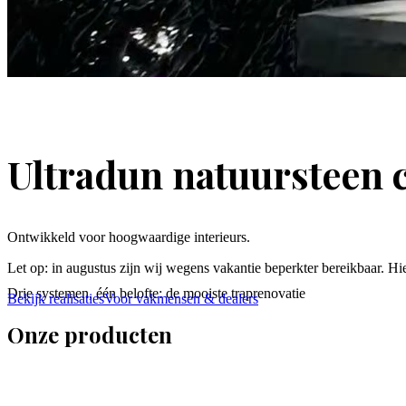
Ultradun natuursteen 
Ontwikkeld voor hoogwaardige interieurs.
Let op: in augustus zijn wij wegens vakantie beperkter bereikbaar. Hi
Drie systemen, één belofte: de mooiste traprenovatie
Bekijk realisaties
Voor vakmensen & dealers
Onze producten
EverStep