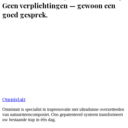
Geen verplichtingen — gewoon een
goed gesprek.
Naam
*
E-mailadres
*
Telefoonnummer
*
Ik ben een...
(optioneel)
Product interesse
(optioneel)
EverStep
EverStep Solid
Signature
Weet ik nog niet
Korte omschrijving
(optioneel)
Ik ga akkoord met de
privacyverklaring
van Omnistair
Omnistair
Omnistair is specialist in traprenovatie met ultradunne overzettreden
van natuursteencomposiet. Ons gepatenteerd systeem transformeert
uw bestaande trap in één dag.