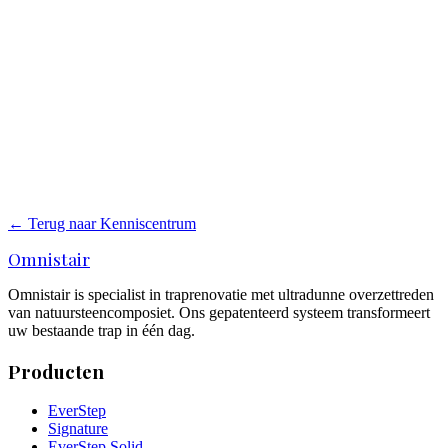
Hoe onderhoud je een gerenoveerde trap? Een rustig overzicht van
onderhoudsprincipes, waar onderhoud van afhangt en hoe een
gesloten oppervlaktestructuur het werk vergemakkelijkt.
Lees meer
→
Traprenovatie onderhoud per materiaaltype
Hoe onderhoud je een gerenoveerde trap? Lees onderhoudstips per
materiaal voor laminaat, PVC en gerecycled natuursteen composiet.
← Terug naar Kenniscentrum
Lees meer
→
Omnistair
Omnistair is specialist in traprenovatie met ultradunne overzettreden
van natuursteencomposiet. Ons gepatenteerd systeem transformeert
uw bestaande trap in één dag.
Producten
EverStep
Signature
EverStep Solid