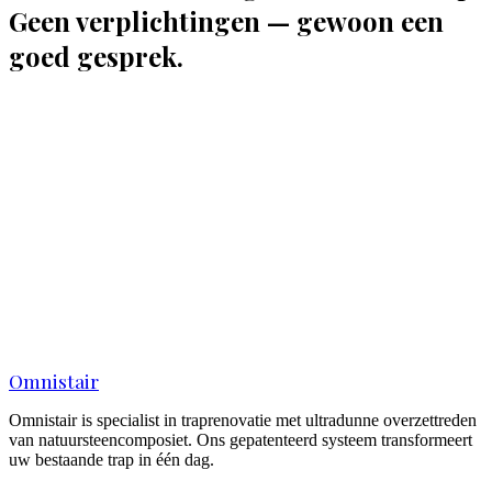
Geen verplichtingen — gewoon een
goed gesprek.
Naam
*
E-mailadres
*
Telefoonnummer
*
Ik ben een...
(optioneel)
Product interesse
(optioneel)
EverStep
EverStep Solid
Signature
Weet ik nog niet
Korte omschrijving
(optioneel)
Ik ga akkoord met de
privacyverklaring
van Omnistair
Omnistair
Omnistair is specialist in traprenovatie met ultradunne overzettreden
van natuursteencomposiet. Ons gepatenteerd systeem transformeert
uw bestaande trap in één dag.