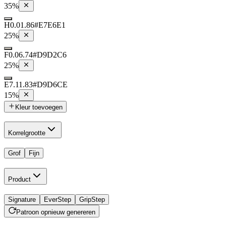
35
%
H0.01.86
#E7E6E1
25
%
F0.06.74
#D9D2C6
25
%
E7.11.83
#D9D6CE
15
%
Kleur toevoegen
Korrelgrootte
Grof
Fijn
Product
Signature
EverStep
GripStep
Patroon opnieuw genereren