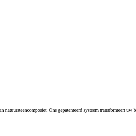
rchitectonische keuzehulp die helpt bepalen welk traprenovatiesysteem 
 en resultaat. Wanneer renoveren slim is en wanneer vervanging beter uit
ur, onderhoud en resultaat. Wanneer verf niet genoeg is.
 van natuursteencomposiet. Ons gepatenteerd systeem transformeert uw b