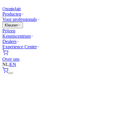
Omnistair
Producten
Voor professionals
Kleuren
Prijzen
Kenniscentrum
Dealers
Experience Center
Over ons
NL
|
EN