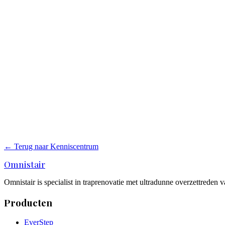
Welke traprenovatie past bij mij?
Designwoning, gezinswoning, appartementencomplex of utiliteit? Een a
Lees meer
→
Nieuwe trap kopen of bestaande trap renoveren?
Nieuwe trap of renovatie? Vergelijk kosten, overlast, uitvoeringstijd
Lees meer
→
Trap schilderen of traprenovatie?
Trap schilderen of een echte traprenovatie? Vergelijk kosten, levensdu
← Terug naar Kenniscentrum
Lees meer
→
Omnistair
Omnistair is specialist in traprenovatie met ultradunne overzettreden
Producten
EverStep