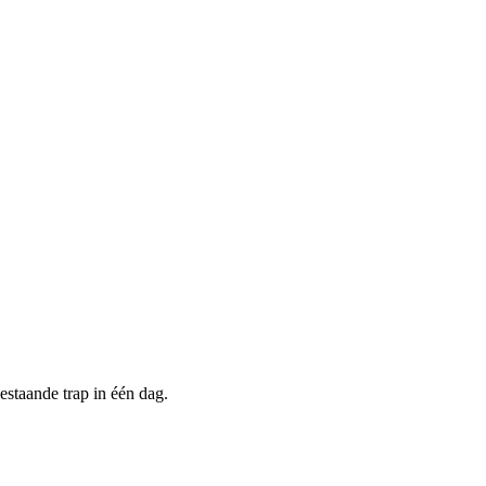
past bij uw woonstijl, situatie en gebruik.
komt.
estaande trap in één dag.