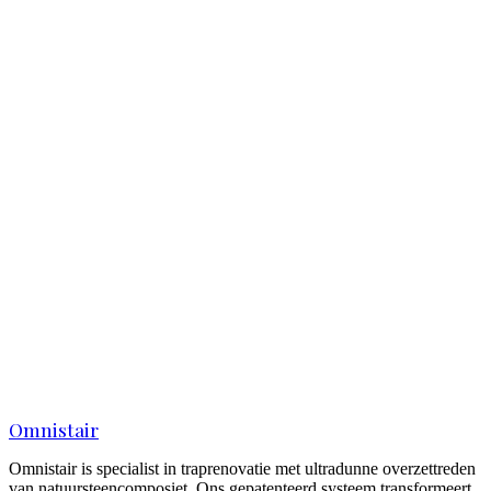
Traprenovatie — Capelle aan den IJssel —
DesertBeige
Capelle aan den IJssel
Signature
Traprenovatie — Alphen aan den Rijn — Polar
Gold
Alphen aan den Rijn
Signature
Traprenovatie Alphen aan den Rijn —
DesertBeige
Alphen aan den Rijn
Omnistair
Omnistair is specialist in traprenovatie met ultradunne overzettreden
van natuursteencomposiet. Ons gepatenteerd systeem transformeert