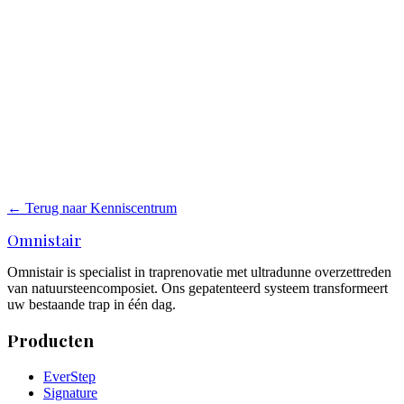
steenlook blijft een afbeelding van steen.
Is PVC onderhoudsvriendelijk?
Ja. PVC is eenvoudig schoon te houden. Wel kan de slijtlaag bij
intensief gebruik dunner worden en gevoeliger zijn voor krassen.
Welke trap wordt vaker toegepast in designinterieurs?
Vaak natuursteen of steencomposiet, omdat materiaalbeleving daar
een grotere rol speelt. In interieurs met echte materialen zoals beton,
hout of staal sluit een echte steenstructuur beter aan.
← Terug naar Kenniscentrum
Omnistair
Omnistair is specialist in traprenovatie met ultradunne overzettreden
van natuursteencomposiet. Ons gepatenteerd systeem transformeert
uw bestaande trap in één dag.
Producten
EverStep
Signature