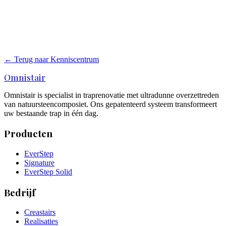
Ja. Het systeem moet dan ook de voorzijde van de trede afdekken.
EverStep en EverStep Solid hebben een geïntegreerde trapneus.
Hoe weet ik welk renovatiesysteem past bij mijn trapvorm?
Via een locatiebeoordeling door een installateur met systeemkennis.
← Terug naar Kenniscentrum
Omnistair
Omnistair is specialist in traprenovatie met ultradunne overzettreden
van natuursteencomposiet. Ons gepatenteerd systeem transformeert
uw bestaande trap in één dag.
Producten
EverStep
Signature
EverStep Solid
Bedrijf
Creastairs
Realisaties