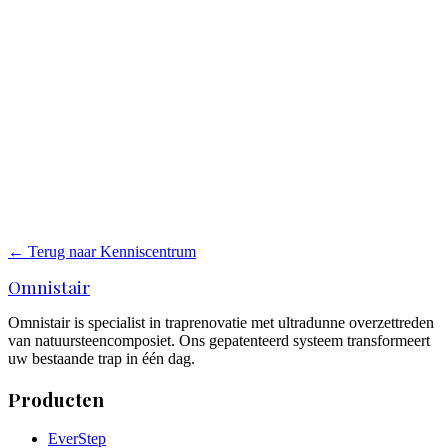
uiteindelijke prijs.
Heeft de trapvorm invloed op de prijs?
Ja. Een rechte trap is eenvoudiger dan een kwartslag-, dubbele
kwartslag- of wenteltrap, die meer maatwerk vragen. Dat werkt door
in materiaal en arbeid.
Is een offerte noodzakelijk?
Voor een nauwkeurige prijsinschatting meestal wel. Een beoordeling
op locatie is de enige betrouwbare manier om de specifieke situatie
in kaart te brengen.
← Terug naar Kenniscentrum
Omnistair
Omnistair is specialist in traprenovatie met ultradunne overzettreden
van natuursteencomposiet. Ons gepatenteerd systeem transformeert
uw bestaande trap in één dag.
Producten
EverStep